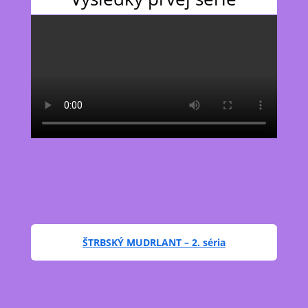
ŠTRBSKÝ MUDRLANT – 2. séria