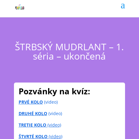
ŠTRBSKÝ MUDRLANT – 1.
séria – ukončená
Pozvánky na kvíz:
PRVÉ KOLO
(video)
DRUHÉ KOLO
(video)
TRETIE KOLO
(video)
ŠTVRTÉ KOLO
(video)