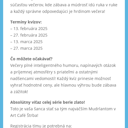
súčasťou večerov, kde zábava a múdrosť idú ruka v ruke
a každý správne odpovedajúci je hrdinom večera!
Termíny kvízov:
– 13. februára 2025
– 27. februára 2025
– 13. marca 2025
– 27. marca 2025
Čo môžete očakávať?
Večery plné inteligentného humoru, napínavých otázok
a príjemnej atmosféry s priateľmi a ostatnými
nadšencami vedomostí! Každý kvíz prinesie možnosť
vyhrať hodnotné ceny, ale hlavnou výhrou bude zábava
a zážitok!
Absolútny víťaz celej série berie zlato!
Toto je vaša šanca stať sa tým najväčším Mudrlantom v
Art Café Štrba!
Registrácia tímu je potrebná na: