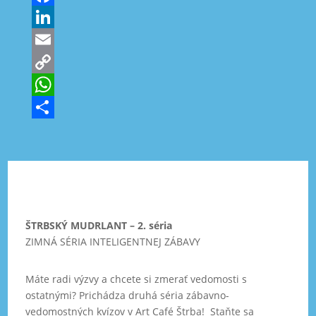
Facebook
LinkedIn
Email
Copy
Link
WhatsApp
Share
ŠTRBSKÝ MUDRLANT – 2. séria
ZIMNÁ SÉRIA INTELIGENTNEJ ZÁBAVY
Máte radi výzvy a chcete si zmerať vedomosti s
ostatnými? Prichádza druhá séria zábavno-
vedomostných kvízov v Art Café Štrba! Staňte sa